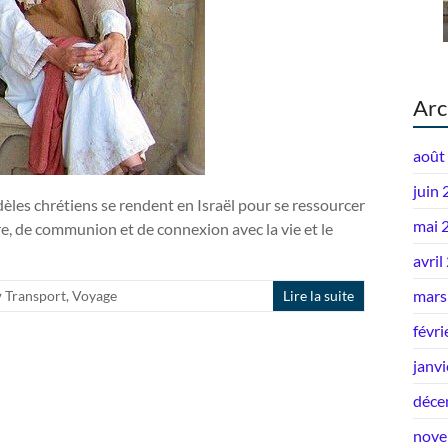
Arc
août
juin
les chrétiens se rendent en Israël pour se ressourcer
mai 
ère, de communion et de connexion avec la vie et le
avril
mars
Transport
,
Voyage
Lire la suite
févri
janv
déce
nove