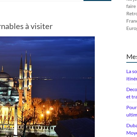
faire
Retro
Franc
nables à visiter
Europ
Mes
La so
itiné
Deco
et tr
Pourq
ulti
Dubai
Moye