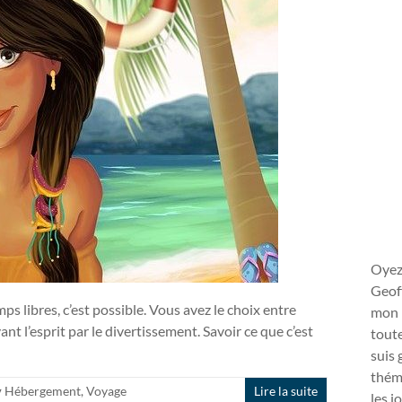
Oyez
Geoff
mps libres, c’est possible. Vous avez le choix entre
mon 
 l’esprit par le divertissement. Savoir ce que c’est
toute
suis 
théma
Hébergement
,
Voyage
Lire la suite
les j