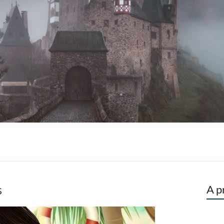
s
A p