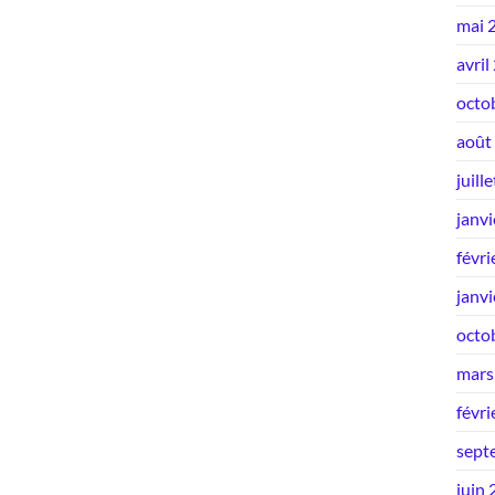
mai 
avril
octo
août
juill
janv
févri
janv
octo
mars
févri
sept
juin