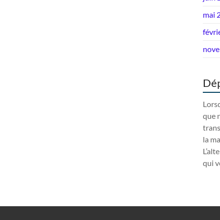
mai 
févri
nove
Dép
Lorsq
que n
trans
la m
L’alt
qui v