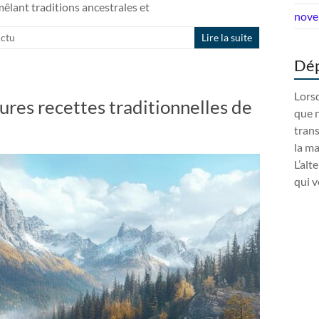
êlant traditions ancestrales et
nove
ctu
Lire la suite
Dép
Lorsq
ures recettes traditionnelles de
que n
trans
la m
L’alt
qui v