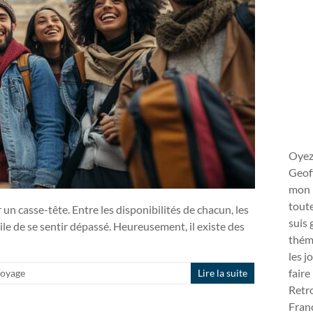
Oyez
Geoff
mon 
toute
 casse-tête. Entre les disponibilités de chacun, les
suis 
cile de se sentir dépassé. Heureusement, il existe des
théma
les j
faire
oyage
Lire la suite
Retro
Franc