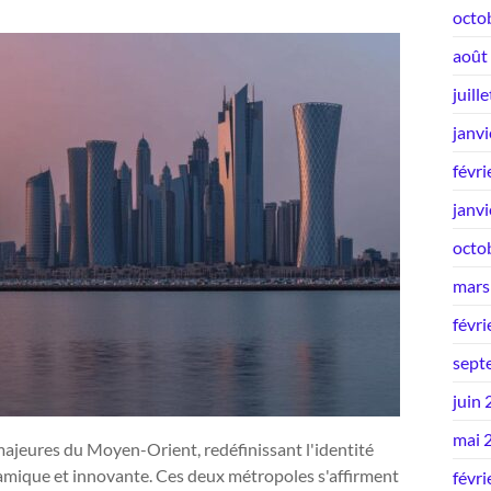
octo
août
juill
janv
févri
janv
octo
mars
févri
sept
juin
mai 
majeures du Moyen-Orient, redéfinissant l'identité
ynamique et innovante. Ces deux métropoles s'affirment
févri