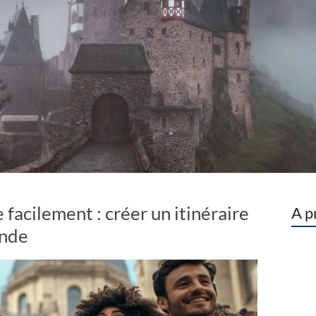
 facilement : créer un itinéraire
A p
onde