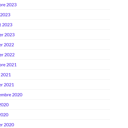
bre 2023
 2023
et 2023
ier 2023
er 2022
ier 2022
bre 2021
 2021
er 2021
embre 2020
 2020
2020
er 2020