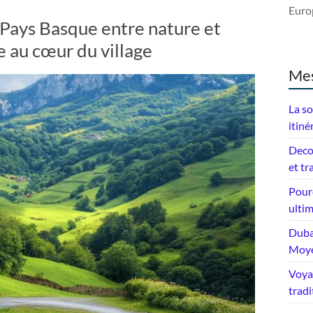
Europ
 Pays Basque entre nature et
e au cœur du village
Mes
La so
itiné
Deco
et tr
Pourq
ulti
Dubai
Moye
Voyag
tradi