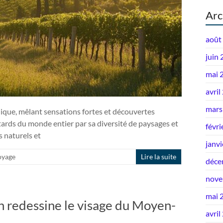
Arc
août
juin
mai 
avril
mars
nique, mêlant sensations fortes et découvertes
ards du monde entier par sa diversité de paysages et
févri
 naturels et
janv
oyage
Lire la suite
déce
nove
mai 
n redessine le visage du Moyen-
avril