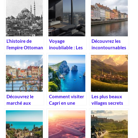
lorsqu’on voyage
en Europe
L’histoire de
Voyage
Découvrez les
l’empire Ottoman
inoubliable : Les
incontournables
: en bref
hotels familiaux
de Copenhague
de reve pour un
pour un séjour
sejour
mémorable
d’exception
Découvrez le
Comment visiter
Les plus beaux
marché aux
Capri en une
villages secrets
fleurs
journée :
des Dolomites :
d’Amsterdam : un
itinéraire et
un voyage
lieu unique sur le
conseils
photographique
canal Singel
pratiques
inoubliable