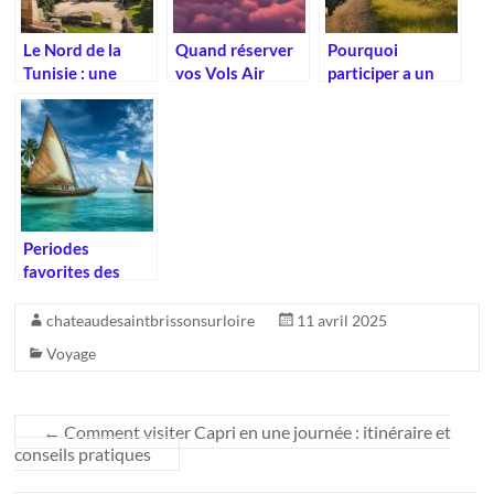
Le Nord de la
Quand réserver
Pourquoi
Tunisie : une
vos Vols Air
participer a un
région aux
Europa avec
road trip en Italie
trésors
Anyway : Guide
est l’experience
méconnus
des tarifs
ultime pour les
saisonniers
motards
Periodes
favorites des
croisieristes :
quand partir aux
chateaudesaintbrissonsurloire
11 avril 2025
Maldives en
Voyage
bateau
←
Comment visiter Capri en une journée : itinéraire et
conseils pratiques