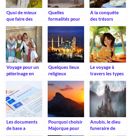
Quoi de mieux
Quelles
A la conquête
que faire des
formalités pour
des trésors
voyage en
un voyage en
normands
montage avec
Amérique ?
vos enfants.
Voyage pour un
Quelques lieux
Le voyage à
pèlerinage en
religieux
travers les types
Israël
incontournables
d’arts
à visiter
Les documents
Pourquoi choisir
Anubis, le dieu
de base a
Majorque pour
funeraire de
emporter
vos vacances ?
l’Egypte antique