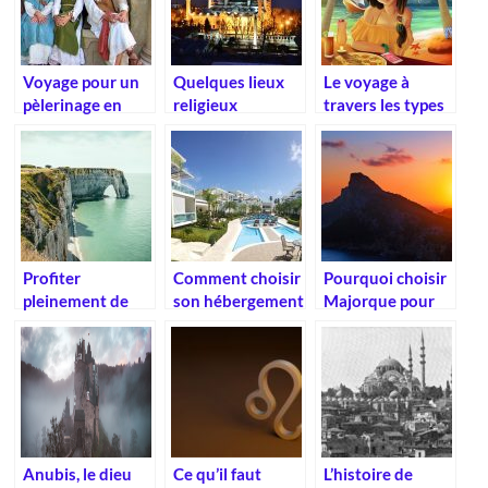
Voyage pour un
Quelques lieux
Le voyage à
pèlerinage en
religieux
travers les types
Israël
incontournables
d’arts
à visiter
Profiter
Comment choisir
Pourquoi choisir
pleinement de
son hébergement
Majorque pour
ses vacances en
pour ses
vos vacances ?
Normandie
vacances en
France ?
Anubis, le dieu
Ce qu’il faut
L’histoire de