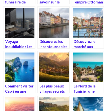
funeraire de
savoir sur le
l’empire Ottoman
l’Egypte antique
signe
: en bref
astrologique du
lion
Voyage
Découvrez les
Découvrez le
inoubliable : Les
incontournables
marché aux
hotels familiaux
de Copenhague
fleurs
de reve pour un
pour un séjour
d’Amsterdam : un
sejour
mémorable
lieu unique sur le
d’exception
canal Singel
Comment visiter
Les plus beaux
Le Nord de la
Capri en une
villages secrets
Tunisie : une
journée :
des Dolomites :
région aux
itinéraire et
un voyage
trésors
conseils
photographique
méconnus