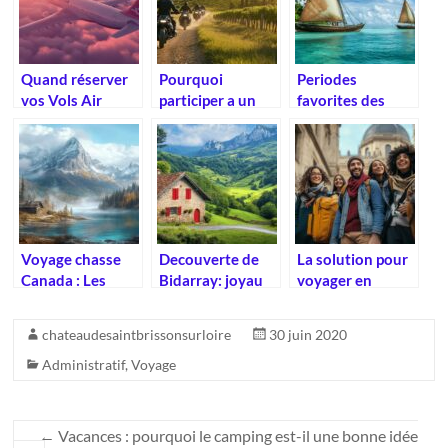
pratiques
inoubliable
Quand réserver
Pourquoi
Periodes
vos Vols Air
participer a un
favorites des
Europa avec
road trip en Italie
croisieristes :
Anyway : Guide
est l’experience
quand partir aux
des tarifs
ultime pour les
Maldives en
saisonniers
motards
bateau
Voyage chasse
Decouverte de
La solution pour
Canada : Les
Bidarray: joyau
voyager en
meilleures
du Pays Basque
groupe
recettes
entre nature et
facilement : créer
chateaudesaintbrissonsurloire
30 juin 2020
traditionnelles
traditions –
un itinéraire
de wapiti
L’artisanat
participatif qui
Administratif
,
Voyage
authentique au
satisfait tout le
cœur du village
monde
←
Vacances : pourquoi le camping est-il une bonne idée