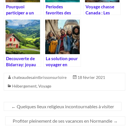
Pourquoi
Periodes
Voyage chasse
participer a un
favorites des
Canada : Les
road trip en Italie
croisieristes :
meilleures
est l’experience
quand partir aux
recettes
ultime pour les
Maldives en
traditionnelles
motards
bateau
de wapiti
Decouverte de
La solution pour
Bidarray: joyau
voyager en
du Pays Basque
groupe
entre nature et
facilement : créer
chateaudesaintbrissonsurloire
18 février 2021
traditions –
un itinéraire
Hébergement
,
Voyage
L’artisanat
participatif qui
authentique au
satisfait tout le
cœur du village
monde
←
Quelques lieux religieux incontournables à visiter
Profiter pleinement de ses vacances en Normandie
→