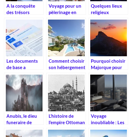
A la conquête
Voyage pour un
Quelques lieux
des trésors
pèlerinage en
religieux
normands
Israël
incontournables
à visiter
Les documents
Comment choisir
Pourquoi choisir
de base a
son hébergement
Majorque pour
emporter
pour ses
vos vacances ?
lorsqu’on voyage
vacances en
en Europe
France ?
Anubis, le dieu
L’histoire de
Voyage
funeraire de
l’empire Ottoman
inoubliable : Les
l’Egypte antique
: en bref
hotels familiaux
de reve pour un