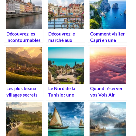
sejour
d’exception
Découvrez les
Découvrez le
Comment visiter
incontournables
marché aux
Capri en une
de Copenhague
fleurs
journée :
pour un séjour
d’Amsterdam : un
itinéraire et
mémorable
lieu unique sur le
conseils
canal Singel
pratiques
Les plus beaux
Le Nord de la
Quand réserver
villages secrets
Tunisie : une
vos Vols Air
des Dolomites :
région aux
Europa avec
un voyage
trésors
Anyway : Guide
photographique
méconnus
des tarifs
inoubliable
saisonniers