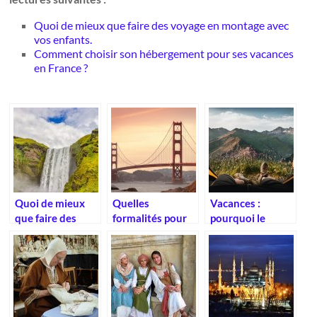
Quoi de mieux que faire des voyage en montage avec
vos enfants.
Comment choisir son hébergement pour ses vacances
en France ?
Quoi de mieux
Quelles
Vacances :
que faire des
formalités pour
pourquoi le
voyage en
un voyage en
camping est-il
montage avec
Amérique ?
une bonne idée ?
vos enfants.