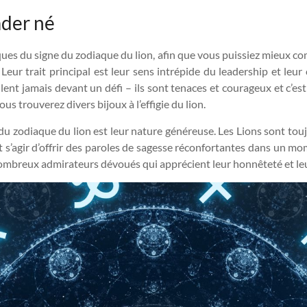
eader né
tiques du signe du zodiaque du lion, afin que vous puissiez mieux 
eur trait principal est leur sens intrépide du leadership et leur c
ulent jamais devant un défi – ils sont tenaces et courageux et c’est 
vous trouverez divers bijoux à l’effigie du lion.
u zodiaque du lion est leur nature généreuse. Les Lions sont toujour
peut s’agir d’offrir des paroles de sagesse réconfortantes dans un m
e nombreux admirateurs dévoués qui apprécient leur honnêteté et l