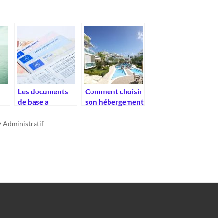
Les documents
Comment choisir
de base a
son hébergement
n
emporter
pour ses
lorsqu’on voyage
vacances en
Administratif
en Europe
France ?