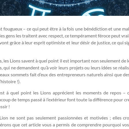
 fougueux – ce qui peut être à la fois une bénédiction et une m
si les gens les traitent avec respect, ce tempérament féroce peut v
ont grâce à leur esprit optimiste et leur désir de justice, ce qui 
ifs, les Lions savent à quel point il est important non seulement de l
 qui ne demandent qu’à voir leurs projets ou leurs idées se réalise
aux sommets fait d’eux des entrepreneurs naturels ainsi que des p
istoire !).
c’est à quel point les Lions apprécient les moments de repos –
up de temps passé à l’extérieur font toute la différence pour créer
ssir !
ion ne sont pas seulement passionnées et motivées ; elles croi
pérons que cet article vous a permis de comprendre pourquoi vo