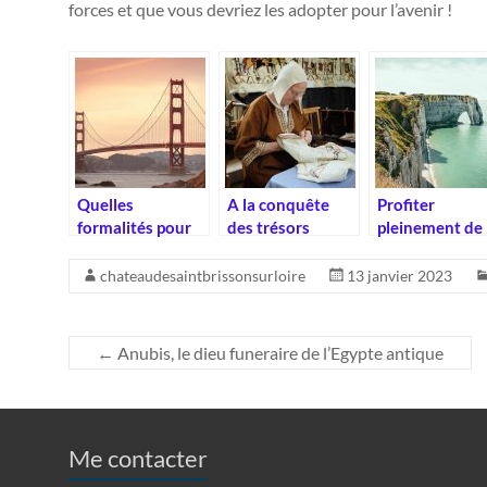
forces et que vous devriez les adopter pour l’avenir !
Quelles
A la conquête
Profiter
formalités pour
des trésors
pleinement de
un voyage en
normands
ses vacances e
Amérique ?
Normandie
chateaudesaintbrissonsurloire
13 janvier 2023
←
Anubis, le dieu funeraire de l’Egypte antique
Me contacter