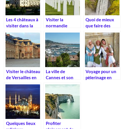
Les 4 châteaux à
Visiter la
Quoi de mieux
visiter dans la
normandie
que faire des
vallée de la Loire
voyage en
montage avec
vos enfants.
Visiter le château
La ville de
Voyage pour un
de Versailles en
Cannes et son
pèlerinage en
France.
grand Festival
Israël
Cinématographiq
ue.
Quelques lieux
Profiter