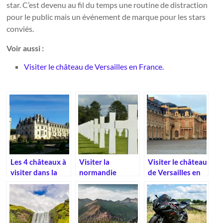
star. C’est devenu au fil du temps une routine de distraction
pour le public mais un événement de marque pour les stars
conviés.
Voir aussi :
Visiter le château de Versailles en France.
Les 4 châteaux à
Visiter la
Visiter le château
visiter dans la
normandie
de Versailles en
vallée de la Loire
France.