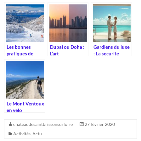
Plongez dans
luxe ?
flyboard à Dubaï
l’atmosphere
et ses sensations
chaleureuse des
uniques
maisons d’hotes
authentiques
Les bonnes
Dubai ou Doha :
Gardiens du luxe
pratiques de
L’art
: La securite
sécurité pour le
contemporain
premium des
Ski en Corse et
redessine le
services de
infos pratiques
visage du Moyen-
conciergerie
sur le ski – Ski
Orient
Bastelica
Le Mont Ventoux
en velo
electrique :
comment j’ai
chateaudesaintbrissonsurloire
27 février 2020
vaincu le Geant
Activités
,
Actu
de Provence