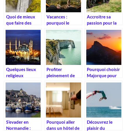
Quoi de mieux
Vacances :
Accroitre sa
que faire des
pourquoi le
passion pour la
voyage en
camping est-il
moto
montage avec
une bonne idée ?
vos enfants.
Quelques lieux
Profiter
Pourquoi choisir
religieux
pleinement de
Majorque pour
incontournables
ses vacances en
vos vacances ?
à visiter
Normandie
S’evader en
Pourquoi aller
Découvrez le
Normandie :
dans un hôtel de
plaisir du