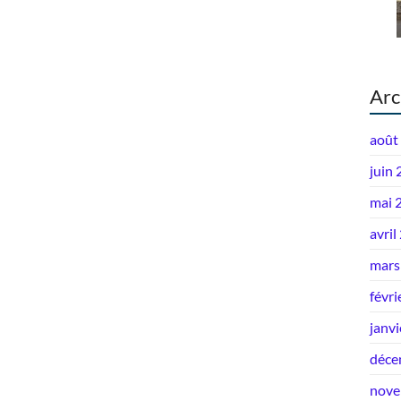
Arc
août
juin
mai 
avril
mars
févri
janv
déce
nove