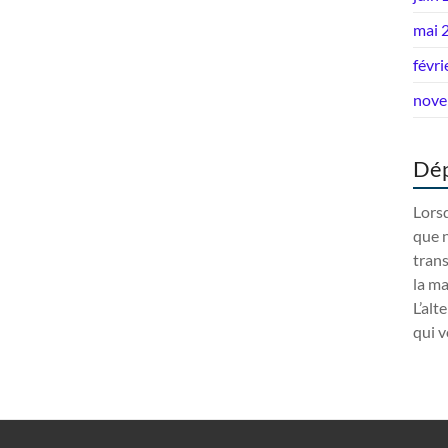
mai 
févri
nove
Dép
Lorsq
que n
trans
la m
L’alt
qui v