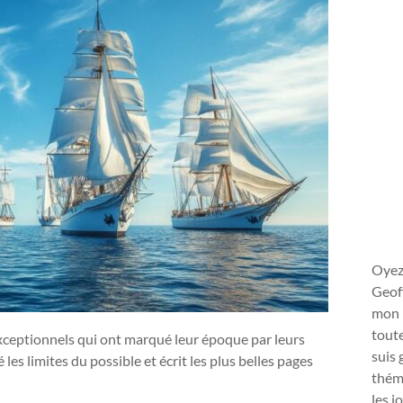
Oyez
Geoff
mon 
toute
 exceptionnels qui ont marqué leur époque par leurs
suis 
s limites du possible et écrit les plus belles pages
théma
les j