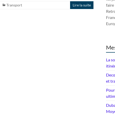
faire
Transport
Lire la suite
Retro
Franc
Europ
Mes
La so
itiné
Deco
et tr
Pourq
ulti
Dubai
Moye