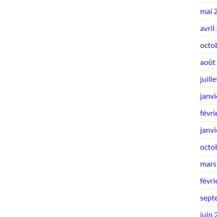
mai 
avril
octo
août
juill
janv
févri
janv
octo
mars
févri
sept
juin